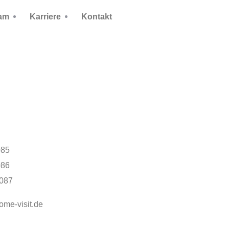
am
Karriere
Kontakt
085
086
6087
me-visit.de