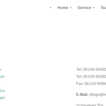
Home
Service
Te
e
Tel: 06134/ 6506
ice
Tel: 06134/ 6506
m
Fax: 06134/ 650
ere
E-Mail:
pflege@ho
akt
Schmalweg 50a,