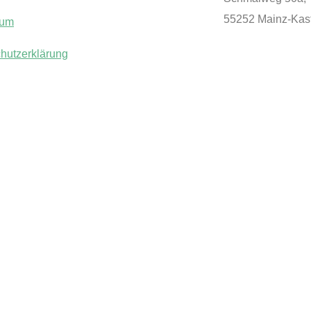
55252 Mainz-Kast
sum
hutz­erklärung